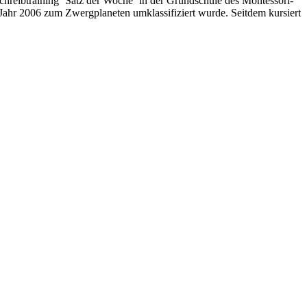
chreibtraining ´Satz der Woche´ in der Grundschule des Montessori-
Jahr 2006 zum Zwergplaneten umklassifiziert wurde. Seitdem kursiert