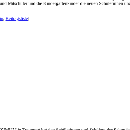
und Mitschüler und die Kindergartenkinder die neuen Schülerinnen und
in
,
Beitragsliste
|
MUM in Traunreut bot den Schülerinnen und Schülern der Sekundarstu