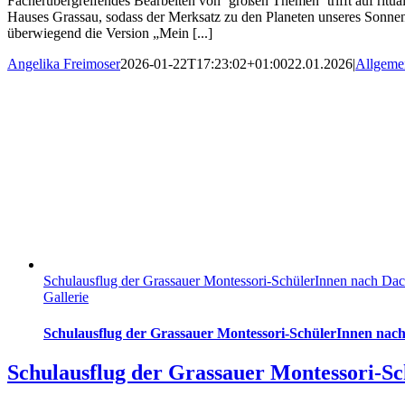
Fächerübergreifendes Bearbeiten von ´großen Themen´ trifft auf ritu
Hauses Grassau, sodass der Merksatz zu den Planeten unseres Sonnen
überwiegend die Version „Mein [...]
Angelika Freimoser
2026-01-22T17:23:02+01:00
22.01.2026
|
Allgeme
Schulausflug der Grassauer Montessori-SchülerInnen nach Da
Gallerie
Schulausflug der Grassauer Montessori-SchülerInnen nac
Schulausflug der Grassauer Montessori-S