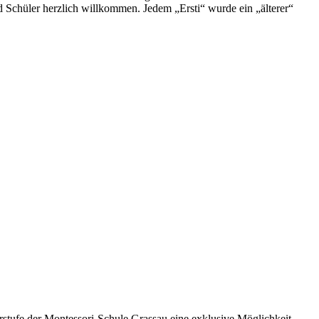
 Schüler herzlich willkommen. Jedem „Ersti“ wurde ein „älterer“
fe der Montessori-Schule Grassau eine exklusive Möglichkeit,