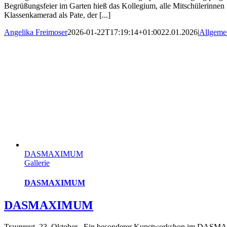
Begrüßungsfeier im Garten hieß das Kollegium, alle Mitschülerinnen 
Klassenkamerad als Pate, der [...]
Angelika Freimoser
2026-01-22T17:19:14+01:00
22.01.2026
|
Allgeme
DASMAXIMUM
Gallerie
DASMAXIMUM
DASMAXIMUM
Traunreut, 23. Oktober– Ein besonderer Kunstworkshop im DASMAXI