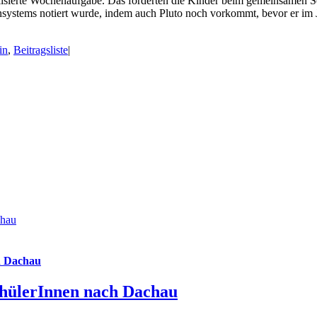
alisierte Wochenaufgabe. Das forderten die Kinder beim gemeinsamen S
systems notiert wurde, indem auch Pluto noch vorkommt, bevor er im 
in
,
Beitragsliste
|
chau
h Dachau
chülerInnen nach Dachau