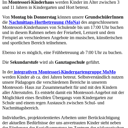
Im
Montessori-Kinderhaus
werden Kinder im Alter zwischen 3
und 11 Jahren in Kindergarten und Hort betreut.
Von
Montag bis Donnerstag
können unsere
GrundschülerInnen
die
Nachmittags-Hortbetreuung (MoNa)
des angeschlossenen
Montessori-Kinderhauses von Schulende bis um 17:00 Uhr buchen
und in diesem Rahmen neben der Freiarbeit, Lernzeit und dem
Freispiel an verschiedenen Angebote im musischen, künstlerischen
und sportlichen Bereich teilnehmen.
Ebenso ist es möglich, eine Frühbetreuung ab 7:00 Uhr zu buchen.
Die
Sekundarstufe
wird als
Ganztagsschule
geführt.
In der
integrativen Montessori-Kindergartengruppe MoMo
werden Kinder ab ca. drei Jahren betreut. Selbstverständlich nutzen
unsere Pädagogen die verschiedenen Bereiche in unserem
Montessori- Haus zur Zusammenarbeit für und mit den Kindern
aller Altersstufen. Es entsteht damit ein Montessori-Angebot mit der
Möglichkeit eines flexiblen Übergangs vom Kindergarten zur
Schule und einem regen Austausch zwischen Schul- und
Nachmittagsbereich.
Individuelles, projektorientiertes Arbeiten unter Berücksichtigung
der aktuellen Bedürfnisse der uns anvertrauten Kinder steht neben
der Förderung der Sozialkompetenz im Zentrum der pädagogischen