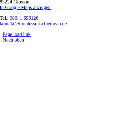
83224 Grassau
In Google Maps anzeigen
Tel.:
08641 696126
kontakt@montessori-chiemgau.de
Page load link
Nach oben