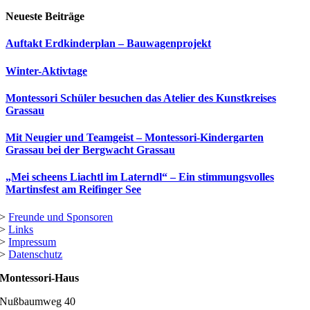
Neueste Beiträge
Auftakt Erdkinderplan – Bauwagenprojekt
Winter-Aktivtage
Montessori Schüler besuchen das Atelier des Kunstkreises
Grassau
Mit Neugier und Teamgeist – Montessori-Kindergarten
Grassau bei der Bergwacht Grassau
„Mei scheens Liachtl im Laterndl“ – Ein stimmungsvolles
Martinsfest am Reifinger See
>
Freunde und Sponsoren
>
Links
>
Impressum
>
Datenschutz
Montessori-Haus
Nußbaumweg 40