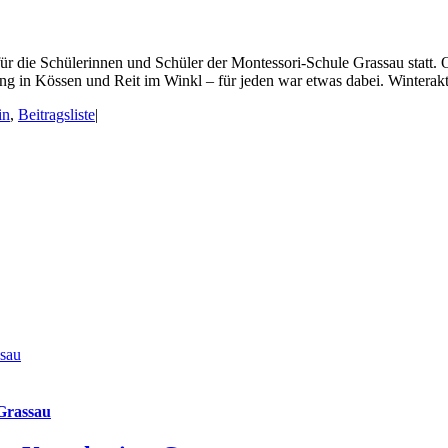
für die Schülerinnen und Schüler der Montessori-Schule Grassau statt. 
 in Kössen und Reit im Winkl – für jeden war etwas dabei. Winteraktiv
in
,
Beitragsliste
|
ssau
 Grassau